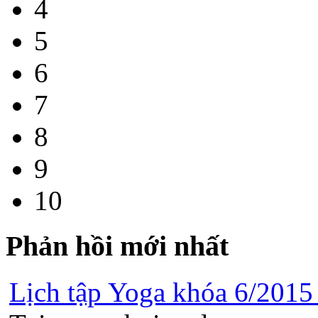
4
5
6
7
8
9
10
Phản hồi mới nhất
Lịch tập Yoga khóa 6/2015 t