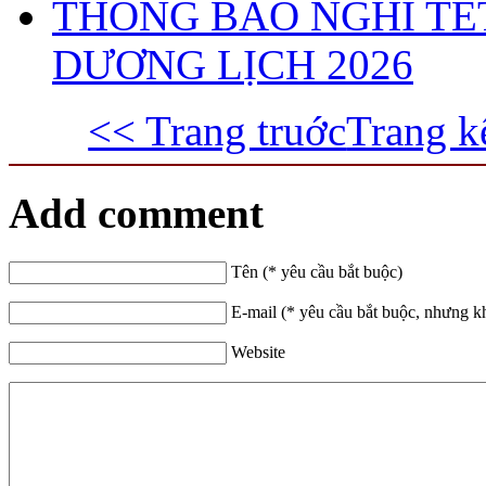
THÔNG BÁO NGHỈ TẾ
DƯƠNG LỊCH 2026
<< Trang truớc
Trang k
Add comment
Tên (* yêu cầu bắt buộc)
E-mail (* yêu cầu bắt buộc, nhưng k
Website