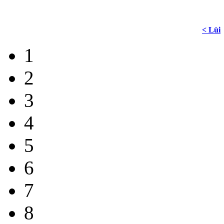
< Lùi
1
2
3
4
5
6
7
8