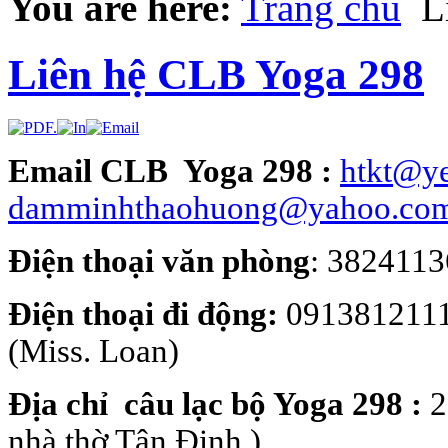
You are here:
Trang chủ
Li
Liên hệ CLB Yoga 298
Email CLB Yoga 298 :
htkt@y
damminhthaohuong@yahoo.co
Điện thoại văn phòng
: 3824113
Điện thoại đi động:
0913812111
(Miss. Loan)
Địa chỉ câu lạc bộ Yoga 298 :
2
nhà thờ Tân Định )