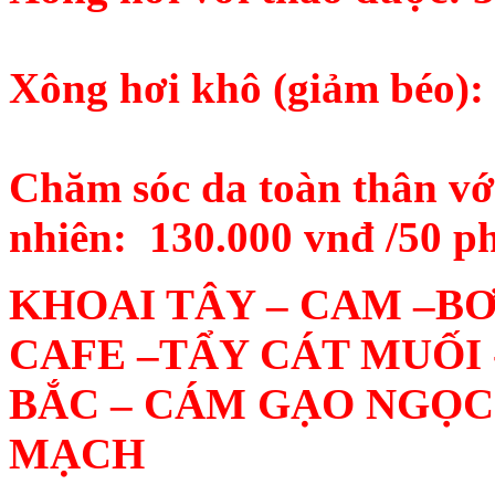
Xông hơi khô (giảm béo): 
Chăm sóc da toàn thân vớ
nhiên: 130.000 vnđ /50 p
KHOAI TÂY – CAM –BƠ 
CAFE –TẨY CÁT MUỐI
BẮC – CÁM GẠO NGỌC
MẠCH