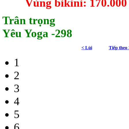
Vùng bikini: 170.000 v
Trân trọng
Yêu Yoga -298
< Lùi
Tiếp theo 
1
2
3
4
5
6